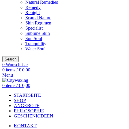
Natural Remedies
Remedy
Renight
Scared Nature
Skin Regimen
Specialist
Sublime Skin
Sun Soul
Tranquillity
Water Soul
Search
0
Wunschliste
0
items
/
€
0,00
Menu
0
items
/
€
0,00
STARTSEITE
SHOP
ANGEBOTE
PHILOSOPHIE
GESCHENKIDEEN
KONTAKT