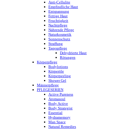
Anti-Cellulite
Empfindliche Haut
Entspannung
Fettige Haut
Feuchtigkeit
Nachtpflege
Nährende Pflege
Naturkosmetik
Sonnenschutz
Straffung
Tagespflege
Dehydrierte Haut
Rötungen
Körperpflege
Bodylotions
Körperöle
Körperpeeling
Shower Gel
Männerpflege
PFLEGESERIEN
Active Pureness
Aromasoul
Body Active
Body Strategist
Essential
Hydramemory
Man Space
Natural Remedies