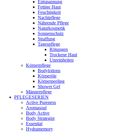
Entspannung
Fettige Haut
Feuchtigkeit
Nachtpflege
Nährende Pflege
Naturkosmetik
Sonnenschutz
Straffung
Tagespflege
Rötungen
Trockene Haut
Unreinheiten
Körperpflege
Bodylotions
Körperöle
Körperpeeling
Shower Gel
Männerpflege
PFLEGESERIEN
Active Pureness
Aromasoul
Body Active
Body Strategist
Essential
Hydramemory