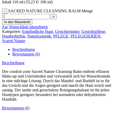
Inhalt 110 ml (33,23 €/ 100 ml)
SACRED NATURE CLEANSING BALM Menge
In den Warenkorb
Zur Wunschliste hinzufügen
Kategorien:
Empfindliche Haut
,
Gesichtreiniger
,
Gesichtspflege
,
Hautbedürfnis
,
Naturkosmetik
,
PFLEGE
,
PFLEGESERIEN
,
Scared Nature
Beschreibung
Bewertungen (0)
Beschreibung
Der comfort zone Sacred Nature Cleansing Balm entfernt effizient
Make-up und Unreinheiten und verwandelt sich bei Wasserkontakt
in eine milchige Lösung. Durch das Mandel- und Buritiöl ist es für
das Gesicht und die Augen geeignet und macht die Haut weich und
samtig. Der sanfte und geruchslose Reinigungsbalsam ist für jeden
Hauttypen geeignet, besonders bei normalem oder dehydriertem
Hautbild.
Bewertungen (0)