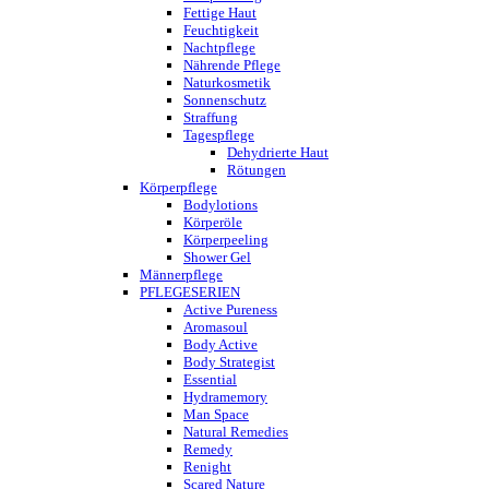
Fettige Haut
Feuchtigkeit
Nachtpflege
Nährende Pflege
Naturkosmetik
Sonnenschutz
Straffung
Tagespflege
Dehydrierte Haut
Rötungen
Körperpflege
Bodylotions
Körperöle
Körperpeeling
Shower Gel
Männerpflege
PFLEGESERIEN
Active Pureness
Aromasoul
Body Active
Body Strategist
Essential
Hydramemory
Man Space
Natural Remedies
Remedy
Renight
Scared Nature