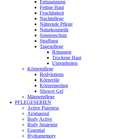
Entspannung
Fettige Haut
Feuchtigkeit
Nachtpflege
Nährende Pflege
Naturkosmetik
Sonnenschutz
Straffung
Tagespflege
Rötungen
Trockene Haut
Unreinheiten
Körperpflege
Bodylotions
Körperöle
Körperpeeling
Shower Gel
Männerpflege
PFLEGESERIEN
Active Pureness
Aromasoul
Body Active
Body Strategist
Essential
Hydramemory