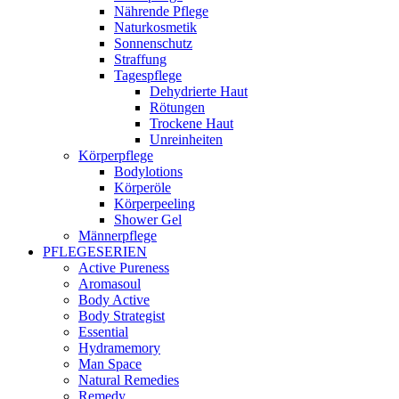
Nährende Pflege
Naturkosmetik
Sonnenschutz
Straffung
Tagespflege
Dehydrierte Haut
Rötungen
Trockene Haut
Unreinheiten
Körperpflege
Bodylotions
Körperöle
Körperpeeling
Shower Gel
Männerpflege
PFLEGESERIEN
Active Pureness
Aromasoul
Body Active
Body Strategist
Essential
Hydramemory
Man Space
Natural Remedies
Remedy