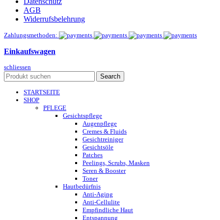
Datenschutz
AGB
Widerrufsbelehrung
Zahlungsmethoden:
Einkaufswagen
schliessen
Search
STARTSEITE
SHOP
PFLEGE
Gesichtspflege
Augenpflege
Cremes & Fluids
Gesichtreiniger
Gesichtsöle
Patches
Peelings, Scrubs, Masken
Seren & Booster
Toner
Hautbedürfnis
Anti-Aging
Anti-Cellulite
Empfindliche Haut
Entspannung