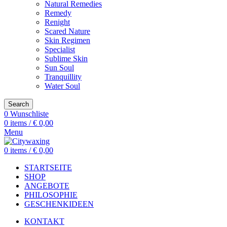
Natural Remedies
Remedy
Renight
Scared Nature
Skin Regimen
Specialist
Sublime Skin
Sun Soul
Tranquillity
Water Soul
Search
0
Wunschliste
0
items
/
€
0,00
Menu
0
items
/
€
0,00
STARTSEITE
SHOP
ANGEBOTE
PHILOSOPHIE
GESCHENKIDEEN
KONTAKT