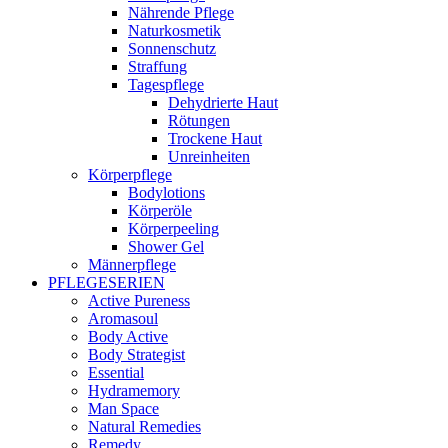
Nährende Pflege
Naturkosmetik
Sonnenschutz
Straffung
Tagespflege
Dehydrierte Haut
Rötungen
Trockene Haut
Unreinheiten
Körperpflege
Bodylotions
Körperöle
Körperpeeling
Shower Gel
Männerpflege
PFLEGESERIEN
Active Pureness
Aromasoul
Body Active
Body Strategist
Essential
Hydramemory
Man Space
Natural Remedies
Remedy