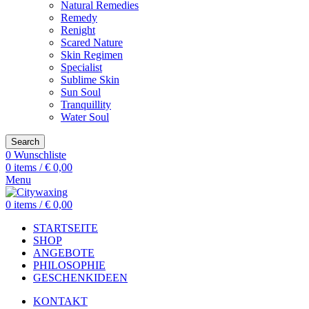
Natural Remedies
Remedy
Renight
Scared Nature
Skin Regimen
Specialist
Sublime Skin
Sun Soul
Tranquillity
Water Soul
Search
0
Wunschliste
0
items
/
€
0,00
Menu
0
items
/
€
0,00
STARTSEITE
SHOP
ANGEBOTE
PHILOSOPHIE
GESCHENKIDEEN
KONTAKT