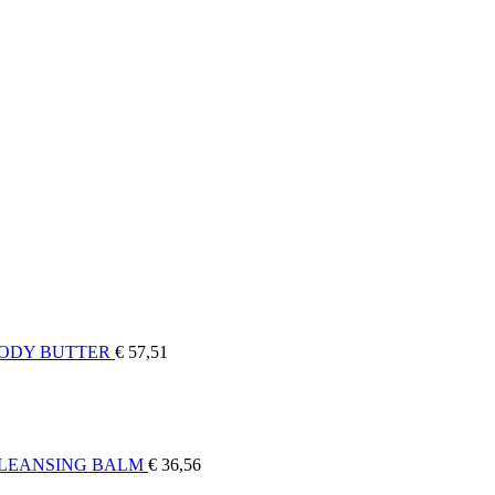
BODY BUTTER
€
57,51
CLEANSING BALM
€
36,56