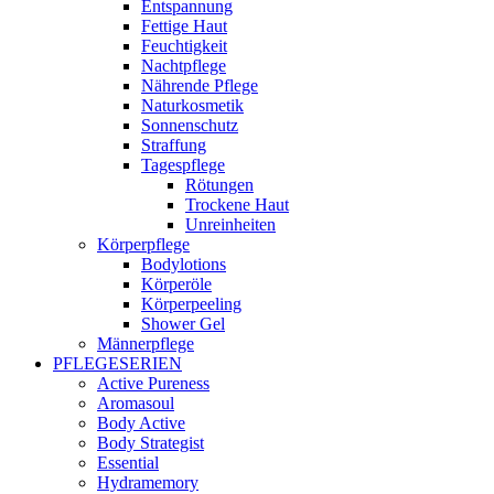
Entspannung
Fettige Haut
Feuchtigkeit
Nachtpflege
Nährende Pflege
Naturkosmetik
Sonnenschutz
Straffung
Tagespflege
Rötungen
Trockene Haut
Unreinheiten
Körperpflege
Bodylotions
Körperöle
Körperpeeling
Shower Gel
Männerpflege
PFLEGESERIEN
Active Pureness
Aromasoul
Body Active
Body Strategist
Essential
Hydramemory