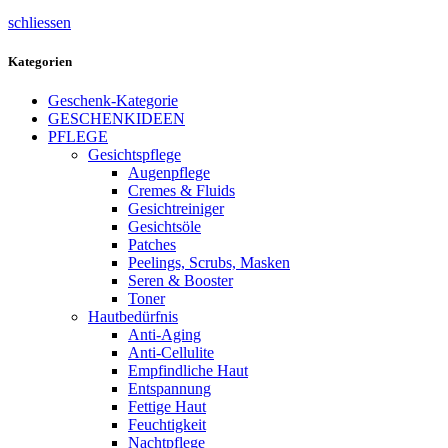
schliessen
Kategorien
Geschenk-Kategorie
GESCHENKIDEEN
PFLEGE
Gesichtspflege
Augenpflege
Cremes & Fluids
Gesichtreiniger
Gesichtsöle
Patches
Peelings, Scrubs, Masken
Seren & Booster
Toner
Hautbedürfnis
Anti-Aging
Anti-Cellulite
Empfindliche Haut
Entspannung
Fettige Haut
Feuchtigkeit
Nachtpflege