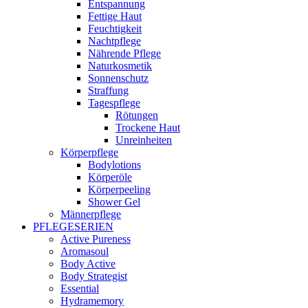
Entspannung
Fettige Haut
Feuchtigkeit
Nachtpflege
Nährende Pflege
Naturkosmetik
Sonnenschutz
Straffung
Tagespflege
Rötungen
Trockene Haut
Unreinheiten
Körperpflege
Bodylotions
Körperöle
Körperpeeling
Shower Gel
Männerpflege
PFLEGESERIEN
Active Pureness
Aromasoul
Body Active
Body Strategist
Essential
Hydramemory