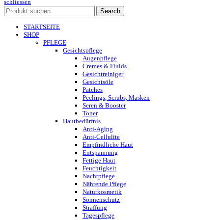
schliessen
Search
STARTSEITE
SHOP
PFLEGE
Gesichtspflege
Augenpflege
Cremes & Fluids
Gesichtreiniger
Gesichtsöle
Patches
Peelings, Scrubs, Masken
Seren & Booster
Toner
Hautbedürfnis
Anti-Aging
Anti-Cellulite
Empfindliche Haut
Entspannung
Fettige Haut
Feuchtigkeit
Nachtpflege
Nährende Pflege
Naturkosmetik
Sonnenschutz
Straffung
Tagespflege