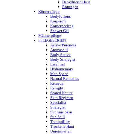
Dehydrierte Haut
Rötungen
Körperpflege
Bodylotions
Körperöle
Körperpeeling
Shower Gel
Männerpflege
PFLEGESERIEN
Active Pureness
Aromasoul
Body Active
Body Strategist
Essential
Hydramemory
Man Space
Natural Remedies
Remedy
Renight
Scared Nature
Skin Regimen
Specialist
Strategist
Sublime Skin
Sun Soul
Tranquillity
Trockene Haut
Unreinheiten