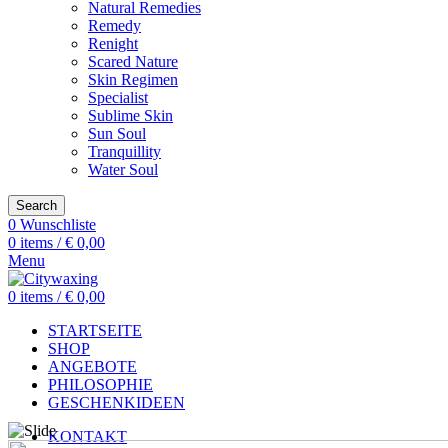
Natural Remedies
Remedy
Renight
Scared Nature
Skin Regimen
Specialist
Sublime Skin
Sun Soul
Tranquillity
Water Soul
Search
0
Wunschliste
0
items
/
€
0,00
Menu
0
items
/
€
0,00
STARTSEITE
SHOP
ANGEBOTE
PHILOSOPHIE
GESCHENKIDEEN
KONTAKT