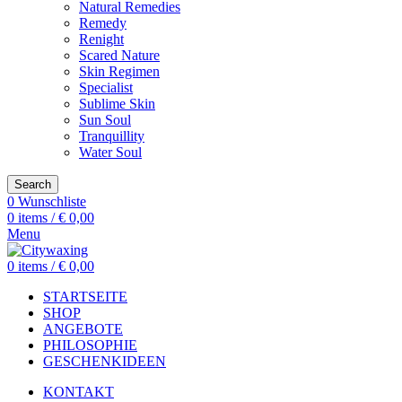
Natural Remedies
Remedy
Renight
Scared Nature
Skin Regimen
Specialist
Sublime Skin
Sun Soul
Tranquillity
Water Soul
Search
0
Wunschliste
0
items
/
€
0,00
Menu
0
items
/
€
0,00
STARTSEITE
SHOP
ANGEBOTE
PHILOSOPHIE
GESCHENKIDEEN
KONTAKT