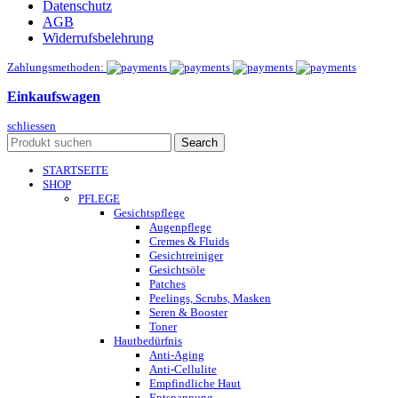
Datenschutz
AGB
Widerrufsbelehrung
Zahlungsmethoden:
Einkaufswagen
schliessen
Search
STARTSEITE
SHOP
PFLEGE
Gesichtspflege
Augenpflege
Cremes & Fluids
Gesichtreiniger
Gesichtsöle
Patches
Peelings, Scrubs, Masken
Seren & Booster
Toner
Hautbedürfnis
Anti-Aging
Anti-Cellulite
Empfindliche Haut
Entspannung