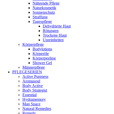
Nährende Pflege
Naturkosmetik
Sonnenschutz
Straffung
Tagespflege
Dehydrierte Haut
Rötungen
Trockene Haut
Unreinheiten
Körperpflege
Bodylotions
Körperöle
Körperpeeling
Shower Gel
Männerpflege
PFLEGESERIEN
Active Pureness
Aromasoul
Body Active
Body Strategist
Essential
Hydramemory
Man Space
Natural Remedies
Remedy