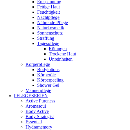
Entspannung
Fettige Haut
Feuchtigkeit
Nachtpflege
Nährende Pflege
Naturkosmetik
Sonnenschutz
Straffung
Tagespflege
Rötungen
Trockene Haut
Unreinheiten
Körperpflege
Bodylotions
Körperöle
Körperpeeling
Shower Gel
Männerpflege
PFLEGESERIEN
Active Pureness
Aromasoul
Body Active
Body Strategist
Essential
Hydramemory