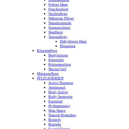
Fettige Haut
Feuchtigkeit
Nachtpflege
Nährende Pflege
Naturkosmetik
Sonnenschutz
Straffung
Tagespflege
Dehydrierte Haut
Rötungen
Körperpflege
Bodylotions
Körperöle
Körperpeeling
Shower Gel
Männerpflege
PFLEGESERIEN
Active Pureness
Aromasoul
Body Active
Body Strategist
Essential
Hydramemory
Man Space
Natural Remedies
Remedy
Renight
Scared Nature